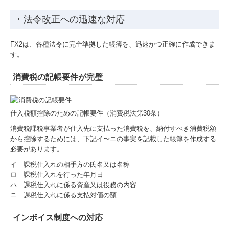
法令改正への迅速な対応
FX2は、各種法令に完全準拠した帳簿を、迅速かつ正確に作成できま
す。
消費税の記帳要件が完璧
仕入税額控除のための記帳要件（消費税法第30条）
消費税課税事業者が仕入先に支払った消費税を、納付すべき消費税額
から控除するためには、下記イ〜ニの事実を記載した帳簿を作成する
必要があります。
イ 課税仕入れの相手方の氏名又は名称
ロ 課税仕入れを行った年月日
ハ 課税仕入れに係る資産又は役務の内容
ニ 課税仕入れに係る支払対価の額
インボイス制度への対応