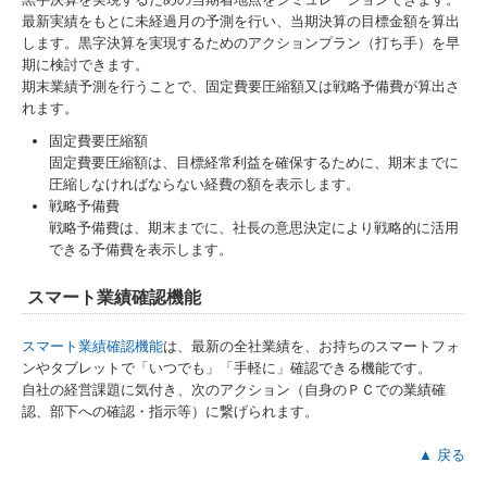
最新実績をもとに未経過月の予測を行い、当期決算の目標金額を算出
します。黒字決算を実現するためのアクションプラン（打ち手）を早
期に検討できます。
期末業績予測を行うことで、固定費要圧縮額又は戦略予備費が算出さ
れます。
固定費要圧縮額
固定費要圧縮額は、目標経常利益を確保するために、期末までに
圧縮しなければならない経費の額を表示します。
戦略予備費
戦略予備費は、期末までに、社長の意思決定により戦略的に活用
できる予備費を表示します。
スマート業績確認機能
スマート業績確認機能
は、最新の全社業績を、お持ちのスマートフォ
ンやタブレットで「いつでも」「手軽に」確認できる機能です。
自社の経営課題に気付き、次のアクション（自身のＰＣでの業績確
認、部下への確認・指示等）に繋げられます。
▲ 戻る