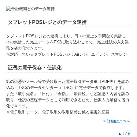
タブレットPOSレジとのデータ連携
タブレットPOSレジとの連携により、日々の売上を手間なく集計し、
その集計した売上データをFX2に取り込むことで、売上仕訳の入力業
務を省力化できます。
※対応しているタブレットPOSレジ：Airレジ、ユビレジ、スマレジ
証憑の電子保存・仕訳化
紙の証憑やメール等で受け取った電子取引データ※（PDF等）を読み
込み、TKCのデータセンター（TISC）に電子データで保存します。
また「取引先名」「日付」「金額」「消費税」など証憑の内容を読み
取り、仕訳の基礎データとして利用できるため、仕訳入力業務を省力
化できます。
※電子取引データ…電子取引の取引情報に係る電磁的記録
> 詳細はこちら
▲ 戻る