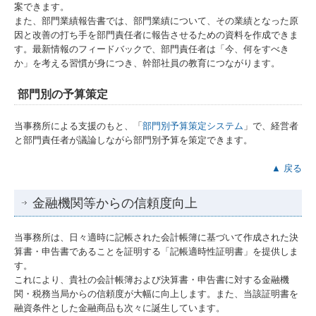
案できます。
また、部門業績報告書では、部門業績について、その業績となった原
因と改善の打ち手を部門責任者に報告させるための資料を作成できま
す。最新情報のフィードバックで、部門責任者は「今、何をすべき
か」を考える習慣が身につき、幹部社員の教育につながります。
部門別の予算策定
当事務所による支援のもと、「
部門別予算策定システム
」で、経営者
と部門責任者が議論しながら部門別予算を策定できます。
▲ 戻る
金融機関等からの信頼度向上
当事務所は、日々適時に記帳された会計帳簿に基づいて作成された決
算書・申告書であることを証明する「記帳適時性証明書」を提供しま
す。
これにより、貴社の会計帳簿および決算書・申告書に対する金融機
関・税務当局からの信頼度が大幅に向上します。また、当該証明書を
融資条件とした金融商品も次々に誕生しています。