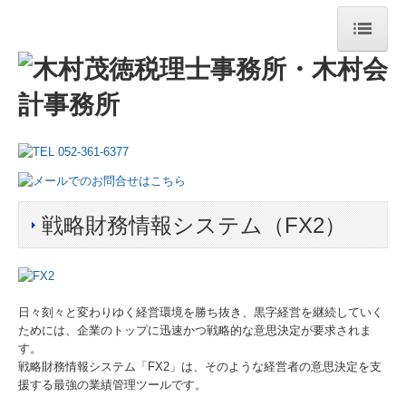
ホーム
事務所の特長
事務所案内
職員紹介
戦略財務情報システム（FX2）
業務案内
税務・会計
日々刻々と変わりゆく経営環境を勝ち抜き、黒字経営を継続していく
黒字化支援
ためには、企業のトップに迅速かつ戦略的な意思決定が要求されま
す。
IT化支援
戦略財務情報システム「FX2」は、そのような経営者の意思決定を支
援する最強の業績管理ツールです。
事業承継・M＆A