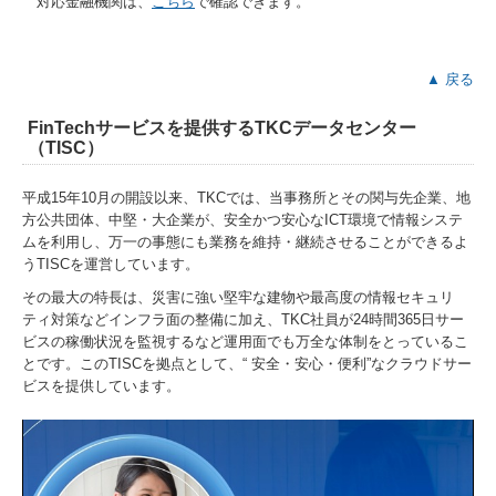
対応金融機関は、
こちら
で確認できます。
▲ 戻る
FinTechサービスを提供するTKCデータセンター
（TISC）
平成15年10月の開設以来、TKCでは、当事務所とその関与先企業、地
方公共団体、中堅・大企業が、安全かつ安心なICT環境で情報システ
ムを利用し、万一の事態にも業務を維持・継続させることができるよ
うTISCを運営しています。
その最大の特長は、災害に強い堅牢な建物や最高度の情報セキュリ
ティ対策などインフラ面の整備に加え、TKC社員が24時間365日サー
ビスの稼働状況を監視するなど運用面でも万全な体制をとっているこ
とです。このTISCを拠点として、“ 安全・安心・便利”なクラウドサー
ビスを提供しています。