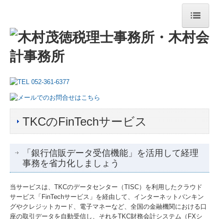
ホーム
事務所の特長
事務所案内
職員紹介
TKCのFinTechサービス
業務案内
税務・会計
「銀行信販データ受信機能」を活用して経理
事務を省力化しましょう
黒字化支援
当サービスは、TKCのデータセンター（TISC）を利用したクラウド
IT化支援
サービス「FinTechサービス」を経由して、インターネットバンキン
グやクレジットカード、電子マネーなど、全国の金融機関における口
事業承継・M＆A
座の取引データを自動受信し、それをTKC財務会計システム（FXシ