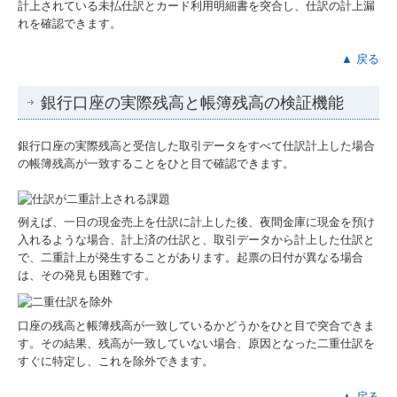
計上されている未払仕訳とカード利用明細書を突合し、仕訳の計上漏
れを確認できます。
▲ 戻る
銀行口座の実際残高と帳簿残高の検証機能
銀行口座の実際残高と受信した取引データをすべて仕訳計上した場合
の帳簿残高が一致することをひと目で確認できます。
例えば、一日の現金売上を仕訳に計上した後、夜間金庫に現金を預け
入れるような場合、計上済の仕訳と、取引データから計上した仕訳と
で、二重計上が発生することがあります。起票の日付が異なる場合
は、その発見も困難です。
口座の残高と帳簿残高が一致しているかどうかをひと目で突合できま
す。その結果、残高が一致していない場合、原因となった二重仕訳を
すぐに特定し、これを除外できます。
▲ 戻る