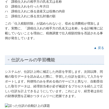
イ 課税仕入れの相手方の氏名又は名称
ロ 課税仕入れを行った年月日
ハ 課税仕入れに係る資産又は役務の内容
ニ 課税仕入れに係る支払対価の額
この「仕入税額控除」が認められないと、収める消費税が増加しま
す。実際に、「課税仕入れの相手方の氏名又は名称」を会計帳簿に記
載していないことを理由に、税務調査で仕入税額控除を否認される事
例が発生しています。
▲ 戻る
仕訳ルールの学習機能
システムが、仕訳計上時に補正した内容を学習します。次回以降、同
種の取引データを読み込んだ際に、学習した仕訳を提示して入力をサ
ポートします。利便性のみを求める他のサービスと異なり、自動受信
した取引データは、経理担当者が必ず確認するプロセスを経た上で正
しい仕訳を計上できるようにしています。これにより、経営者は自社
の財務状態を正確かつタイムリーに把握できます。