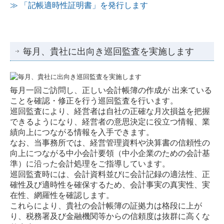
≫ 「記帳適時性証明書」を発行します
相続・贈与
料金案内
毎月、貴社に出向き巡回監査を実施します
セミナー案内
お問合せ
毎月一回ご訪問し、正しい会計帳簿の作成が 出来ている
ことを確認・修正を行う巡回監査を行います。
巡回監査により、経営者は自社の正確な月次損益を把握
できるようになり、経営者の意思決定に役立つ情報、業
績向上につながる情報を入手できます。
なお、当事務所では、経営管理資料や決算書の信頼性の
向上につながる中小会計要領（中小企業のための会計基
準）に沿った会計処理をご指導しています。
巡回監査時には、会計資料並びに会計記録の適法性、正
確性及び適時性を確保するため、会計事実の真実性、実
在性、網羅性を確認します。
これらにより、貴社の会計帳簿の証拠力は格段に上が
り、税務署及び金融機関等からの信頼度は抜群に高くな