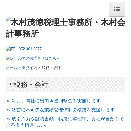
ホーム
事務所の特長
事務所案内
職員紹介
ホーム
>
業務案内
> 税務・会計
業務案内
税務・会計
税務・会計
≫ 毎月、貴社に出向き巡回監査を実施します
黒字化支援
≫ 経営に不可欠な業績管理体制の構築を支援します
IT化支援
≫ 取引入力や証憑書類・帳簿の整理等、貴社が自からで
きるよう指導します
事業承継・M＆A